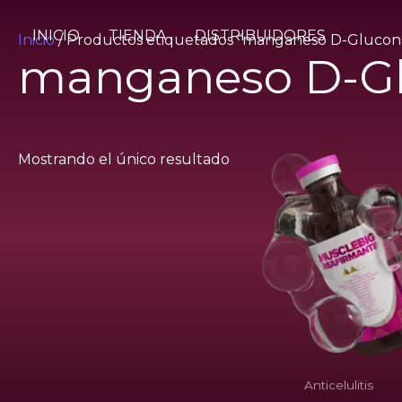
Ir
al
INICIO
TIENDA
DISTRIBUIDORES
Inicio
/ Productos etiquetados “manganeso D-Glucon
contenido
manganeso D-G
Mostrando el único resultado
Anticelulitis