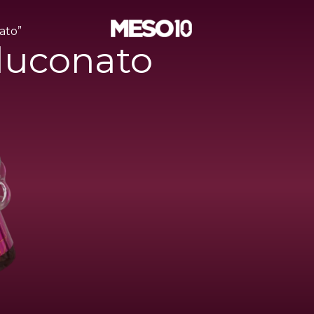
ato”
luconato