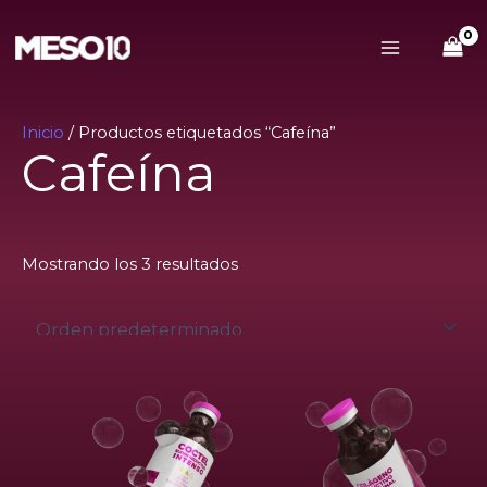
Ir
Main
al
Menu
contenido
Inicio
/ Productos etiquetados “Cafeína”
Cafeína
Mostrando los 3 resultados